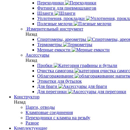
Переходники
Фитинги для пневмошлангов
Шланги
Уплотнения, прокладки
Полезные мелочи
Измерительный инструмент
Назад
Спиртомеры, ареометры
Термометры
Мерные емкости
Аксессуары
Назад
Пробки
Очистка самогона
Облагораживание
Этикетки для бутылок
Для браги
Для перегонки
Конструктор
Назад
Царги, отводы
Кламповые соединения
Переходники с клампа на резьбу
Разное
Комплектующие