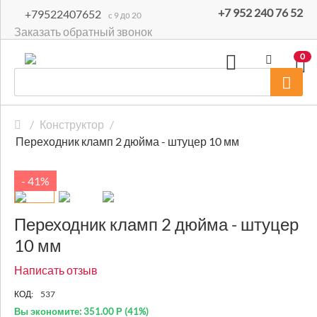
+7 952 240 76 52
+79522407652
c 9 до 20
Заказать обратный звонок
0
/
Конструктор
/
Переходник кламп 2 дюйма - штуцер 10 мм
- 41%
Переходник кламп 2 дюйма - штуцер
10 мм
Написать отзыв
КОД:
537
Вы экономите:
351.00
Р
(
41
%)