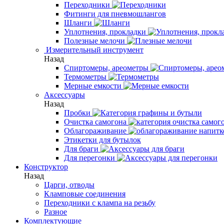
Переходники
Фитинги для пневмошлангов
Шланги
Уплотнения, прокладки
Полезные мелочи
Измерительный инструмент
Назад
Спиртомеры, ареометры
Термометры
Мерные емкости
Аксессуары
Назад
Пробки
Очистка самогона
Облагораживание
Этикетки для бутылок
Для браги
Для перегонки
Конструктор
Назад
Царги, отводы
Кламповые соединения
Переходники с клампа на резьбу
Разное
Комплектующие